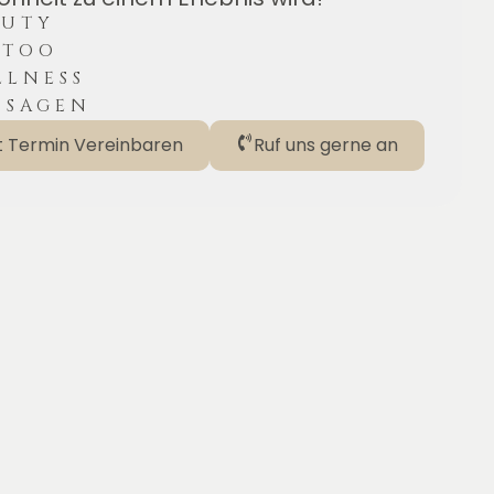
AUTY
TTOO
LLNESS
SSAGEN
t Termin Vereinbaren
Ruf uns gerne an