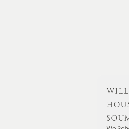
WIL
HOUS
SOU
Wo Schö