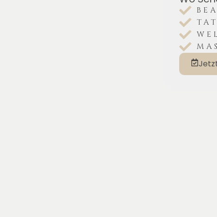
BE
TA
WE
MA
Jetz