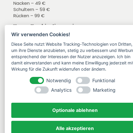
Nacken – 49 €
Schultern – 59 €
Rücken – 99 €
Herren Kombinationspreise
Wir verwenden Cookies!
Brust und Bauch – 90 €
Rücken, Nacken und Schultern – 179 €
Diese Seite nutzt Website Tracking-Technologien von Dritten,
um ihre Dienste anzubieten, stetig zu verbessern und Werbu
entsprechend der Interessen der Nutzer anzuzeigen. Ich bin
damit einverstanden und kann meine Einwilligung jederzeit mi
Wirkung für die Zukunft widerrufen oder ändern.
Alle Preise inkl. MwSt.
Notwendig
Funktional
Analytics
Marketing
Optionale ablehnen
Rechtliches
Quick
Get In Touch
Alle akzeptieren
Links
Impressum
Rue de Watrelos 17,